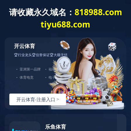
首页
>
>
您的位置：
主页
新闻动态
x光安检机有辐射吗？
和创资讯中心
公司新闻
+