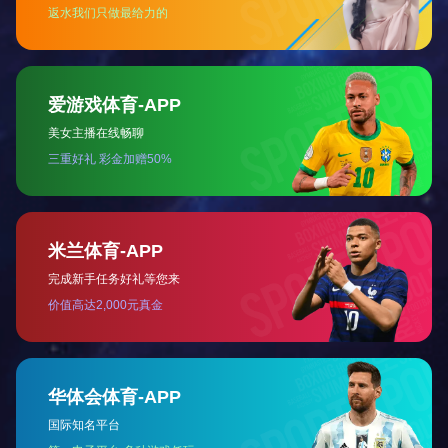
关
注
综上所述，X光安检机确实会产生辐射，但其辐射水
微
平在安全范围内，不会对人体健康造成直接危害。在
信
使用过程中，我们需要注意安全，遵循操作规程，确
保不会对人员造成辐射伤害。同时，随着科技的进步
公
和应用的不断深入，我们也期待更加安全、高效的安
众
检设备能够问世，为我们的生活和工作带来更多的便
号
利和安全。
上一篇：
手机探测门可以检测什么？是通过什么来检测的？
正在更新中...