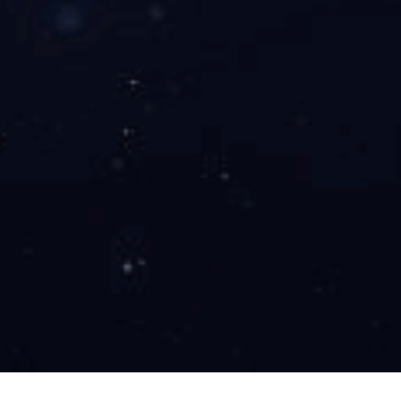
关
注
微
信
公
众
号
热品推荐