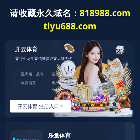
首页
>
您的位置：
主页
微震生命探测仪
和创产品中心
微震生命探测仪