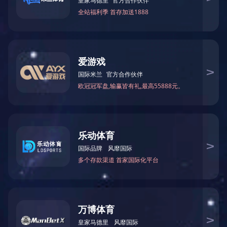
和创HC-MDS-X1微震生命探测仪（无线），是开云线上官网-
官网入口 研发的一款无线式微震生命探测仪，这款微震生命
探测仪，摆脱了传感器线缆的束缚，可以做到更便捷的检测来
往车辆。
服务热线：
400-168-6661
立即咨询