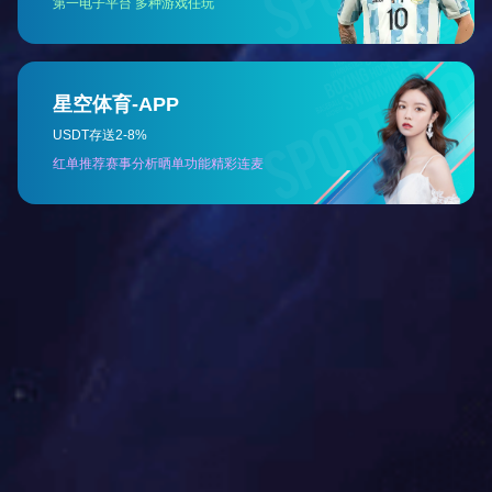
6、检查结果自动存储，随时查阅；
7、采用 Windows 7 操作系统软件，系统运行稳定；
8、检查结果可备份至 U 盘等介质，便于长期保存；
9、设备运行及检测情况信息及数据可与监控指挥中心联
网；