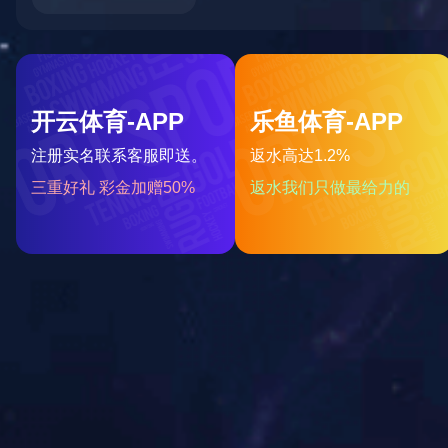
HC-MDS-X1微震生命探测仪（无线）