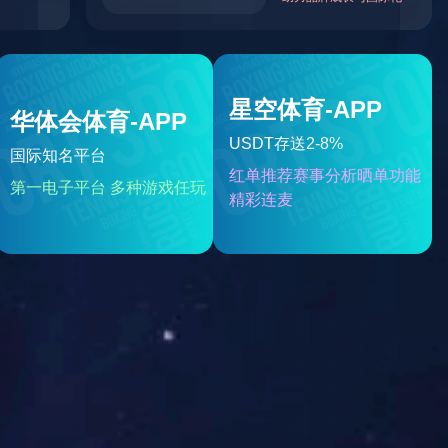
HC-RTSM-01毫米波人体安检仪