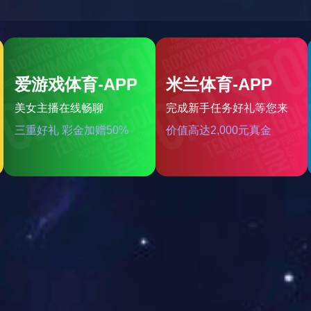
和创HC-MDS-X1微震