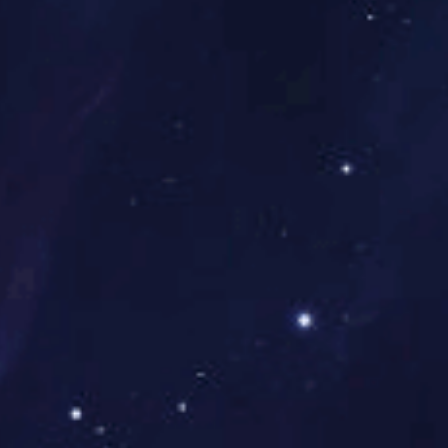
绿色通道检查系统|绿通有什么作用-和创电子