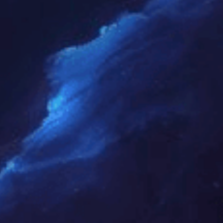
和创HC3002便携式爆炸物毒品双模探测仪
3
04
400-
168-
6661
扫