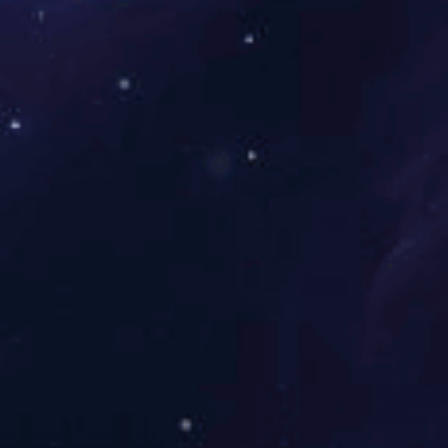
售中
系统安装调试、操作培训、维保培训
售后
15分钟响应，30分钟提供解决方案 24小时到位