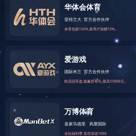
微震生命探测仪
毫米波人体安检仪
开云线上